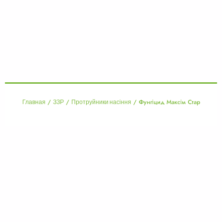
/
/
/ Фунгіцид Максім Стар
Главная
ЗЗР
Протруйники насіння