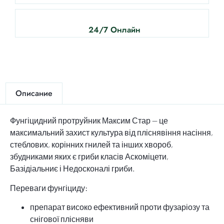
24/7 Онлайн
Описание
Фунгіцидний протруйник Максим Стар — це
максимальний захист культура від пліснявіння насіння,
стеблових, корінних гнилей та інших хвороб,
збудниками яких є гриби класів Аскоміцети,
Базідіальниє і Недосконалі гриби.
Переваги фунгіциду:
препарат високо ефективний проти фузаріозу та
снігової плісняви