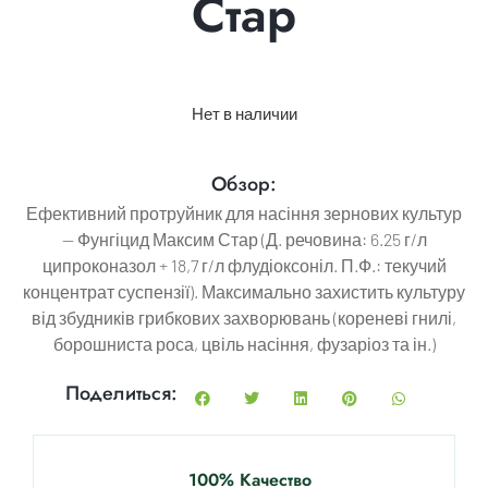
Стар
Нет в наличии
Обзор:
Ефективний протруйник для насіння зернових культур
— Фунгіцид Максим Стар (Д. речовина: 6.25 г/л
ципроконазол + 18,7 г/л флудіоксоніл. П.Ф.: текучий
концентрат суспензії). Максимально захистить культуру
від збудників грибкових захворювань (кореневі гнилі,
борошниста роса, цвіль насіння, фузаріоз та ін.)
Поделиться:
100% Качество