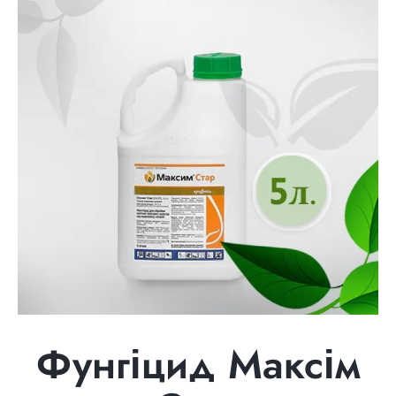
Фунгіцид Максім