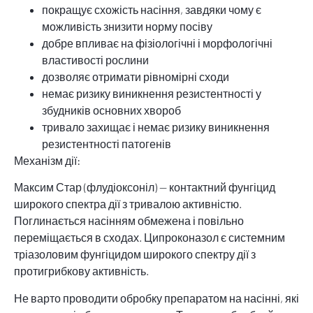
покращує схожість насіння, завдяки чому є
можливість знизити норму посіву
добре впливає на фізіологічні і морфологічні
властивості рослини
дозволяє отримати рівномірні сходи
немає ризику виникнення резистентності у
збудників основних хвороб
тривало захищає і немає ризику виникнення
резистентності патогенів
Механізм дії:
Максим Стар (флудіоксоніл) — контактний фунгіцид
широкого спектра дії з тривалою активністю.
Поглинається насінням обмежена і повільно
переміщається в сходах. Ципроконазол є системним
тріазоловим фунгіцидом широкого спектру дії з
протигрибкову активність.
Не варто проводити обробку препаратом на насінні, які