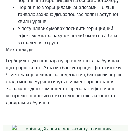
порівнянні з гербіцидами на основі ацетохлору
Порівняно з гербіцидами-аналогами — більш
тривала захисна дія, запобігає появі наступної
хвилі бурянів
У посушливих умовах посилити гербіцидний
ефект можна за рахунок неглибокого на 3-5 см
закладення в грунт
Механізм дії:
Гербіцидної дію препарату проявляється на бурянах,
що проростають. Атразин блокує процес фотосинтезу,
S-метолахор впливає на поділ клітин, блокуючи перші
стадії мітозу. Буряни гинуть в момент проростання.
За рахунок двох компонентів препарат ефективно
контролює широкий спектр однорічних злакових та
дводольних бурянів.