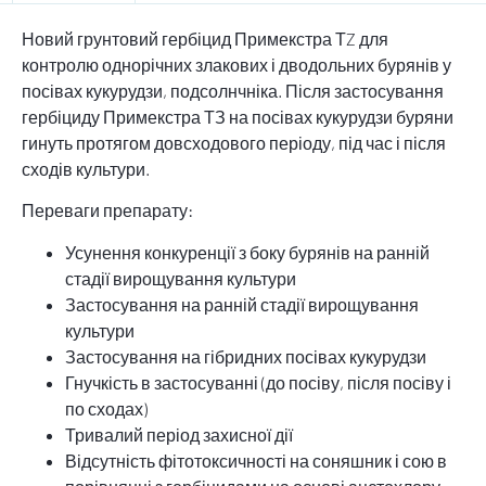
Новий грунтовий гербіцид Примекстра ТZ для
контролю однорічних злакових і дводольних бурянів у
посівах кукурудзи, подсолнчніка. Після застосування
гербіциду Примекстра ТЗ на посівах кукурудзи буряни
гинуть протягом довсходового періоду, під час і після
сходів культури.
Переваги препарату:
Усунення конкуренції з боку бурянів на ранній
стадії вирощування культури
Застосування на ранній стадії вирощування
культури
Застосування на гібридних посівах кукурудзи
Гнучкість в застосуванні (до посіву, після посіву і
по сходах)
Тривалий період захисної дії
Відсутність фітотоксичності на соняшник і сою в