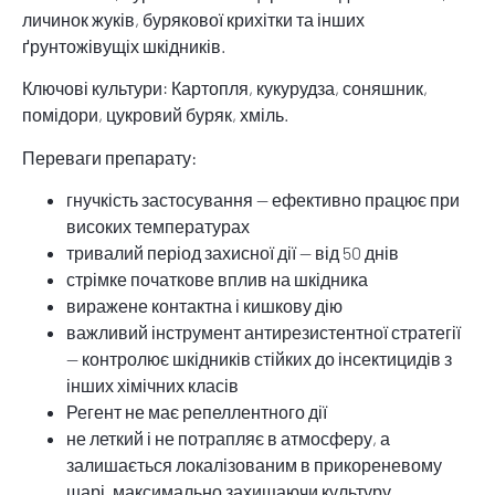
личинок жуків, бурякової крихітки та інших
ґрунтожівущіх шкідників.
Ключові культури: Картопля, кукурудза, соняшник,
помідори, цукровий буряк, хміль.
Переваги препарату:
гнучкість застосування — ефективно працює при
високих температурах
тривалий період захисної дії — від 50 днів
стрімке початкове вплив на шкідника
виражене контактна і кишкову дію
важливий інструмент антирезистентної стратегії
— контролює шкідників стійких до інсектицидів з
інших хімічних класів
Регент не має репеллентного дії
не леткий і не потрапляє в атмосферу, а
залишається локалізованим в прикореневому
шарі, максимально захищаючи культуру