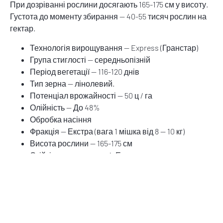
При дозріванні рослини досягають 165-175 см у висоту.
Густота до моменту збирання — 40-55 тисяч рослин на
гектар.
Технологія вирощування — Express (Гранстар)
Група стиглості — середньопізній
Період вегетації — 116-120 днів
Тип зерна — лінолевий.
Потенціал врожайності — 50 ц / га
Олійність — До 48%
Обробка насіння
Фракція — Екстра (вага 1 мішка від 8 — 10 кг)
Висота рослини — 165-175 см
Стійкість до вовчка — A-Е рас
Посухостійкість — 8 балів
Стійкість до вилягання — 8 балів
Стійкість до основних хвороб — 8 балів
Рекомендація від компанії Сингента: соняшник Субару
рекомендований для інтенсивної технології обробітку у