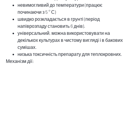
невимогливий до температури (працює
починаючи з 5 ° С)
швидко розкладається в грунті (період
напіврозпаду становить 6 днів).
універсальний, можна використовувати на
декількох культурах в чистому вигляді і в бакових
сумішах.
низька токсичність препарату для теплокровних.
Механізм дії:
Препарат Хармоні поглинають листя бурянів. Чутливі
буряни практично відразу припиняють ріст і вже не
конкурують з культурними рослинами в споживанні
вологи і мінеральних речовин. Перші симптоми
(припинення росту, хлороз, відмирання точок росту і
некроз) зявляються через 2-5 дні після застосування.
Повна загибель бурянів відбувається протягом 5 — 15
днів. Стійкі буряни і ті що знаходяться на пізній стадії
росту на момент застосування, припиняють зростання