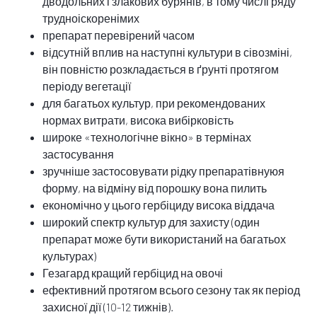
дводольних і злакових бурянів, в тому числі ряду
трудноіскоренімих
препарат перевірений часом
відсутній вплив на наступні культури в сівозміні,
він повністю розкладається в ґрунті протягом
періоду вегетації
для багатьох культур, при рекомендованих
нормах витрати, висока вибірковість
широке «технологічне вікно» в термінах
застосування
зручніше застосовувати рідку препаратівнуюя
форму, на відміну від порошку вона пилить
економічно у цього гербіциду висока віддача
широкий спектр культур для захисту (один
препарат може бути використаний на багатьох
культурах)
Гезагард кращий гербіцид на овочі
ефективний протягом всього сезону так як період
захисної дії (10-12 тижнів).