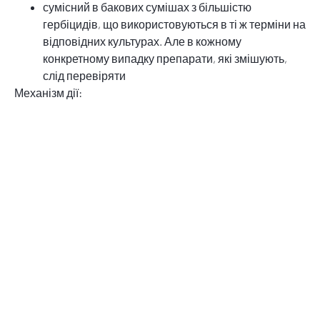
сумісний в бакових сумішах з більшістю
гербіцидів, що використовуються в ті ж терміни на
відповідних культурах. Але в кожному
конкретному випадку препарати, які змішують,
слід перевіряти
Механізм дії:
При використанні до сходів проникає в корінець і
паросток проростає насіння бурянів, при
обприскуванні після сходів — через листя. Видимі
симптоми проявляються через 5-7 діб після обробки.
Практичність і високий показник результативності
функціонування даного гербіциду полягає в механізмі
його дії: Блокування реакції Хілла, Гальмування
фотосинтезу. Саме завдяки цьому вдається домогтися
знищення бурянів, так як гальмується процес
фотосинтезу, а без нього рослини не життєздатні.